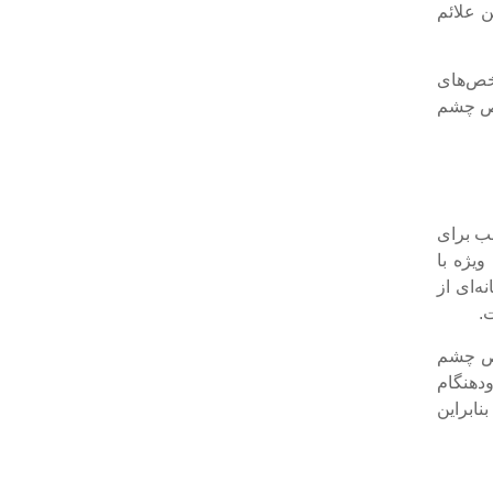
ن علائم
اخص‌های
خصص چشم
سب برای
یژه با
ه‌ای از
.
خصص چشم
دهنگام
نابراین