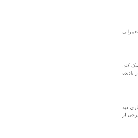
غییراتی
مک کند.
نادیده
ری دید
برخی از