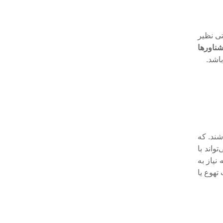
تی نظیر
ناورها
اشد.
شند. که
اند با
نیاز به
تهوع یا