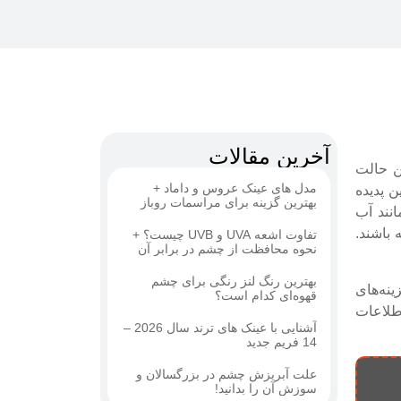
آخرین مقالات
ین حالت
مدل های عینک عروس و داماد +
ن پدیده
بهترین گزینه برای مراسمات روباز
نند آب
 باشند.
تفاوت اشعه UVA و UVB چیست؟ +
نحوه محافظت از چشم در برابر آن
بهترین رنگ لنز رنگی برای چشم
نه‌های
قهوه‌ای کدام است؟
اطلاعات
آشنایی با عینک های ترند سال 2026 –
14 فریم جدید
علت آبریزش چشم در بزرگسالان و
سوزش آن را بدانید!