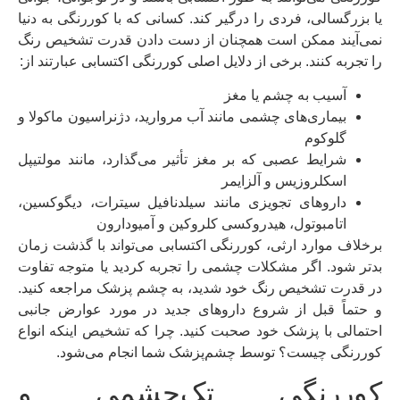
یا بزرگسالی، فردی را درگیر کند. کسانی که با کوررنگی به دنیا
نمی‌آیند ممکن است همچنان از دست دادن قدرت تشخیص رنگ
را تجربه کنند. برخی از دلایل اصلی کوررنگی اکتسابی عبارتند از:
آسیب به چشم یا مغز
بیماری‌های چشمی مانند آب مروارید، دژنراسیون ماکولا و
گلوکوم
شرایط عصبی که بر مغز تأثیر می‌گذارد، مانند مولتیپل
اسکلروزیس و آلزایمر
داروهای تجویزی مانند سیلدنافیل سیترات، دیگوکسین،
اتامبوتول، هیدروکسی کلروکین و آمیودارون
برخلاف موارد ارثی، کوررنگی اکتسابی می‌تواند با گذشت زمان
بدتر شود. اگر مشکلات چشمی را تجربه کردید یا متوجه تفاوت
در قدرت تشخیص رنگ خود شدید، به چشم پزشک مراجعه کنید.
و حتماً قبل از شروع داروهای جدید در مورد عوارض جانبی
احتمالی با پزشک خود صحبت کنید. چرا که تشخیص اینکه انواع
کوررنگی چیست؟ توسط چشم‌پزشک شما انجام می‌شود.
کوررنگی تک‌چشمی و