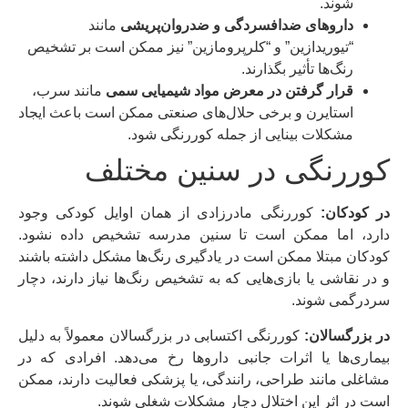
شوند.
داروهای ضدافسردگی و ضدروان‌پریشی
مانند
“تیوریدازین” و “کلرپرومازین” نیز ممکن است بر تشخیص
رنگ‌ها تأثیر بگذارند.
قرار گرفتن در معرض مواد شیمیایی سمی
مانند سرب،
استایرن و برخی حلال‌های صنعتی ممکن است باعث ایجاد
مشکلات بینایی از جمله کوررنگی شود.
کوررنگی در سنین مختلف
در کودکان:
کوررنگی مادرزادی از همان اوایل کودکی وجود
دارد، اما ممکن است تا سنین مدرسه تشخیص داده نشود.
کودکان مبتلا ممکن است در یادگیری رنگ‌ها مشکل داشته باشند
و در نقاشی یا بازی‌هایی که به تشخیص رنگ‌ها نیاز دارند، دچار
سردرگمی شوند.
در بزرگسالان:
کوررنگی اکتسابی در بزرگسالان معمولاً به دلیل
بیماری‌ها یا اثرات جانبی داروها رخ می‌دهد. افرادی که در
مشاغلی مانند طراحی، رانندگی، یا پزشکی فعالیت دارند، ممکن
است در اثر این اختلال دچار مشکلات شغلی شوند.