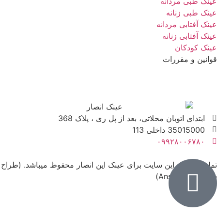
ک طبی مردانه
ک طبی زنانه
ک آفتابی مردانه
 آفتابی زنانه
ک کودکان
نین و مقررات
ابتدای اتوبان محلاتی، بعد از پل ری ، پلاک 368
35015000 داخلی 113
۰۹۹۲۸۰۰۶۷۸۰
می حقوق این سایت برای عینک این انصار محفوظ میباشد. (طراح
AnsarICT)